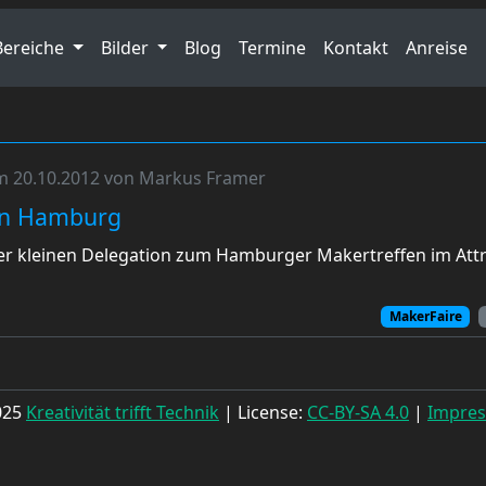
Bereiche
Bilder
Blog
Termine
Kontakt
Anreise
am 20.10.2012 von Markus Framer
en Hamburg
ner kleinen Delegation zum Hamburger Makertreffen im Att
MakerFaire
025
Kreativität trifft Technik
| License:
CC-BY-SA 4.0
|
Impre