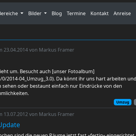
Bereiche
Bilder
Blog
Termine
Kontakt
Anreise
am 23.04.2014 von Markus Framer
ieht um. Besucht auch [unser Fotoalbum]
/0/2014-04_Umzug_3.0). Da könnt ihr uns hart arbeiten un
n sehen oder bestaunt einfach nur Eindrücke von den
mlichkeiten.
Umzug
am 13.07.2012 von Markus Framer
Update
hen sind die neuen Räume jetzt fast »fertig« eingerichtet..