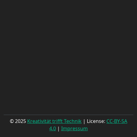
© 2025
Kreativität trifft Technik
| License:
CC-BY-SA
4.0
|
Impressum