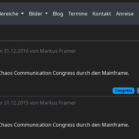
Bereiche
Bilder
Blog
Termine
Kontakt
Anreise
am 31.12.2016 von Markus Framer
 Chaos Communication Congress durch den Mainframe.
Congress
am 31.12.2015 von Markus Framer
 Chaos Communication Congress durch den Mainframe.