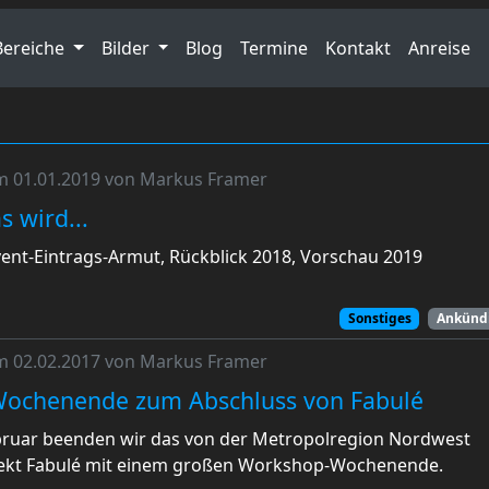
Bereiche
Bilder
Blog
Termine
Kontakt
Anreise
am 01.01.2019 von Markus Framer
s wird...
vent-Eintrags-Armut, Rückblick 2018, Vorschau 2019
Sonstiges
Ankünd
am 02.02.2017 von Markus Framer
ochenende zum Abschluss von Fabulé
ebruar beenden wir das von der Metropolregion Nordwest
jekt Fabulé mit einem großen Workshop-Wochenende.