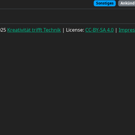
Sonstiges
Ankünd
025
Kreativität trifft Technik
| License:
CC-BY-SA 4.0
|
Impre